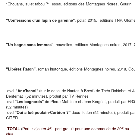
"Chouans, sujet tabou ?", essai, éditions des Montagnes Noires, Gourin
"Confessions d'un lapin de garenne"
, polar, 2015, éditions TNP, Glome
"Un bagne sans femmes"
, nouvelles, éditions Montagnes noires, 2017, 
"Libérez Raton"
, roman historique, éditions Montagnes noires, 2018, Gou
-dvd "
Ar c'hanol
" (sur le canal de Nantes à Brest) de Théo Robichet et J
Benferhat (52 minutes), produit par TV Rennes
-dvd
"Les bagnards"
de Pierre Mathiote et Jean Kergrist, produit par FR
(52 minutes)
-dvd
"Qui a tué poulain-Corbion ?"
docu-fiction (52 minutes), produit p
CITER
TOTAL
(
Port : ajouter 4€ - port gratuit pour une commande de 30€ ou
plus................................................................................................