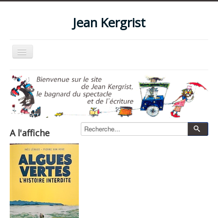
Jean Kergrist
Basculer
la
navigation
Accueil
Qui suis-je ?
Le blog
Livres
A l'affiche
Les spectacles
Les films et vidéos
La boutique
Photos
Zone pro