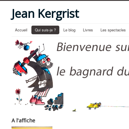
Jean Kergrist
Accueil
Qui suis-je ?
Le blog
Livres
Les spectacles
A l'affiche