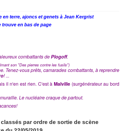
e en terre, ajoncs et genets à Jean Kergrist
se trouve en bas de page
 valeureux combattants de
Plogoff
.
filmant son "Des pierres contre les fusils")
ne. Tenez-vous prêts, camarades combattants, à reprendre
ro
! ...
 il n'en est rien. C'est à
Malville
(surgénérateur au bord
muraille. Le nucléaire craque de partout.
acances
!
classés par ordre de sortie de scène
ce du 22/05/2019