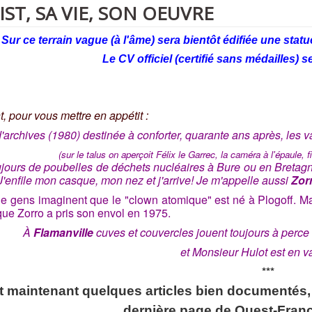
ST, SA VIE, SON OEUVRE
Sur ce terrain vague (à l'âme) sera bientôt édifiée une statu
Le CV officiel (certifié sans médailles) 
, pour vous mettre en appétit :
'archives (1980) destinée à conforter, quarante ans après, les
(sur le talus on aperçoit Félix le Garrec, la caméra à l'épaule, 
ujours de poubelles de déchets nucléaires à Bure ou en Bretag
J'enfile mon casque, mon nez et j'arrive! Je m'appelle aussi
Zor
 gens imaginent que le "clown atomique" est né à Plogoff. Mais
ue Zorro a pris son envol en 1975.
À
Flamanville
cuves et couvercles jouent toujours à perce 
et Monsieur Hulot est en
v
***
t maintenant quelques articles bien documentés, 
dernière page de Ouest-Fran