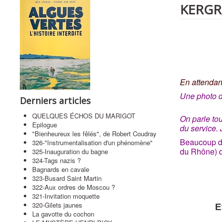
KERGRI
En attendant
Une photo d
Derniers articles
QUELQUES ÉCHOS DU MARIGOT
On parle to
Epilogue
du service. 
"Bienheureux les fêlés", de Robert Coudray
Beaucoup de
326-"Instrumentalisation d'un phénomène"
du Rhône) q
325-Inauguration du bagne
324-Tags nazis ?
Bagnards en cavale
323-Busard Saint Martin
322-Aux ordres de Moscou ?
321-Invitation moquette
320-Gilets jaunes
E
La gavotte du cochon