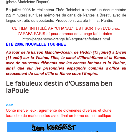
(photo Madeleine Ropars)
En juillet 2005 le réalisateur Théo Robichet a tourné un documentaire
(52 minutes) sur "Les mémoires du canal de Nantes à Brest", avec de
larges extraits du spectacle. Production : Zarafa Films, Pantin.
CE FILM, INTITULÉ AR "C'HANAL", EST SORTI en DVD chez
ZARAFA PARIS cf pour commande la page tarifs dates :
http://pagesperso-orange.fr/kergrist/tarifsdates.html
ÉTÉ 2006, NOUVELLE TOURNÉE
Au tour de la liaison Manche-Océan, de Redon (15 juillet) à Évran
(11 août) sur la Vilaine, l'Ille, le canal d'Ille-et-Rance et la Rance,
avec de nouveaux éléments sur les canaux bretons et la Vilaine,
ainsi que sur les prisonniers espagnols commis d'office au
creusement du canal d'Ille et Rance sous l'Empire.
Le fabuleux destin d'Oussama ben
laPoule
2002
Conte merveilleux, agrémenté de clowneries diverses et d'une
farandole de marionnettes avec final en forme de nuit celtique