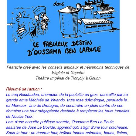
Pestacle créé avec les conseils amicaux et néanmoins techniques de
Virginie et Gépetto
Théâtre Impérial de Tronjoly à Gourin
Résumé de l'action :
Le coq Roudoudou, champion de la poulaille en gros, conseillé par sa
grande amie Méchiée de Vivando, truie rose d'Amérique, persuade le
roi Morveux, âne de Bretagne, de construire en plein centre de son
domaine une tour mégagéante destinée à remplacer les tours jumelles
de Nouille York.
Lors d'une enquête publique secrète, Oussama Ben La Poule,
assistée de José Le Bovidé, apprend qu'il s'agit d'une tour cracheuse.
Sous la tour : un énorme four, brûlant farines animales, boues, lisiers,