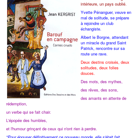
intérieure, un pays oublié.
Yvette Pénanguer, veuve en
mal de solitude, se prépare
à rejoindre un club
échangiste.
Albert le Borgne, attendant
un miracle du grand Saint
Patrick, rencontre sur sa
route une rave.
Deux destins croisés, deux
solitudes, deux folies
douces.
Des mots, des mythes,
des rêves, des sons,
des amants en attente de
rédemption,
un verbe qui se fait chair.
L'épopée des humbles,
et l'humour grinçant de ceux qui n'ont rien à perdre.
"Pour épouser définitivement ce nouveau monde, elle s'était fait