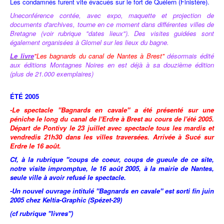
Les condamnés furent vite évacués sur le fort de Quélern (Finistère).
Une
conférence contée, avec expo, maquette et projection de
documents d'archives, tourne en ce moment dans différentes villes de
Bretagne (voir rubrique "dates lieux"). Des visites guidées sont
également organisées à Glomel sur les lieux du bagne.
Le livre
"Les bagnards du canal de Nantes à Brest"
désormais édité
aux éditions Montagnes Noires en est déjà à sa douzième édition
(plus de 21.000 exemplaires)
ÉTÉ 2005
-Le spectacle "Bagnards en cavale" a été présenté sur une
péniche le long du canal de l'Erdre à Brest au cours de l'été 2005.
Départ de Pontivy le 23 juillet avec spectacle tous les mardis et
vendredis 21h30 dans les villes traversées. Arrivée à Sucé sur
Erdre le 16 août.
Cf, à la rubrique "coups de coeur, coups de gueule de ce site,
notre visite impromptue, le 16 août 2005, à la mairie de Nantes,
seule ville à avoir refusé le spectacle.
-Un nouvel ouvrage intitulé "Bagnards en cavale" est sorti fin juin
2005 chez Keltia-Graphic (Spézet-29)
(cf rubrique "livres")