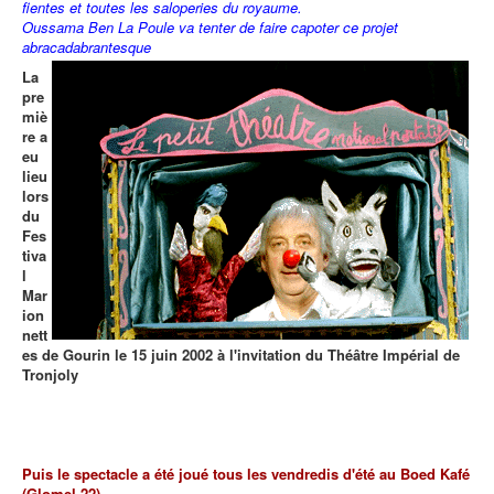
fientes et toutes les saloperies du royaume.
Oussama Ben La Poule va tenter de faire capoter ce projet
abracadabrantesque
La
pre
miè
re a
eu
lieu
lors
du
Fes
tiva
l
Mar
ion
nett
es de Gourin le 15 juin 2002 à l'invitation du Théâtre Impérial de
Tronjoly
Puis le spectacle a été joué tous les vendredis d'été au Boed Kafé
(Glomel-22)