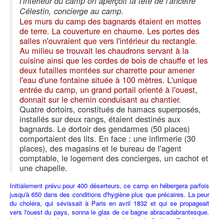
l'intérieur du camp on aperçoit la tête de l'ancêtre
Célestin, concierge au camp.
Les murs du camp des bagnards étaient en mottes
de terre. La couverture en chaume. Les portes des
salles n'ouvraient que vers l'intérieur du rectangle.
Au milieu se trouvait les chaudrons servant à la
cuisine ainsi que les cordes de bois de chauffe et les
deux futailles montées sur charrette pour amener
l'eau d'une fontaine située à 100 mètres. L'unique
entrée du camp, un grand portail orienté à l'ouest,
donnait sur le chemin conduisant au chantier.
Quatre dortoirs, constitués de hamacs superposés,
installés sur deux rangs, étaient destinés aux
bagnards. Le dortoir des gendarmes (50 places)
comportaient des lits. En face : une infirmerie (30
places), des magasins et le bureau de l'agent
comptable, le logement des concierges, un cachot et
une chapelle.
Initialement prévu pour 400 déserteurs, ce camp en hébergera parfois
jusqu'à 650 dans des conditions d'hygiène plus que précaires. La peur
du choléra, qui sévissait à Paris en avril 1832 et qui se propageait
vers l'ouest du pays, sonna le glas de ce bagne abracadabrantesque.