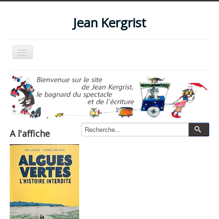
Jean Kergrist
Basculer
la
navigation
Accueil
Qui suis-je ?
Le blog
Livres
A l'affiche
Les spectacles
Les films et vidéos
La boutique
Photos
Zone pro