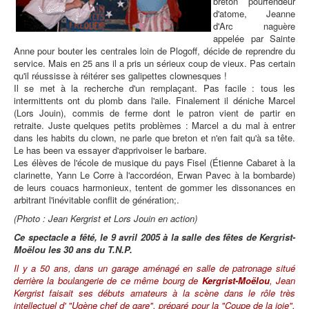
breton pourfendeur
d'atome, Jeanne
d'Arc naguère
appelée par Sainte
Anne pour bouter les centrales loin de Plogoff, décide de reprendre du
service. Mais en 25 ans il a pris un sérieux coup de vieux. Pas certain
qu'il réussisse à réitérer ses galipettes clownesques !
Il se met à la recherche d'un remplaçant. Pas facile : tous les
intermittents ont du plomb dans l'aile. Finalement il déniche Marcel
(Lors Jouin), commis de ferme dont le patron vient de partir en
retraite. Juste quelques petits problèmes : Marcel a du mal à entrer
dans les habits du clown, ne parle que breton et n'en fait qu'à sa tête.
Le has been va essayer d'apprivoiser le barbare.
Les élèves de l'école de musique du pays Fisel (Étienne Cabaret à la
clarinette, Yann Le Corre à l'accordéon, Erwan Pavec à la bombarde)
de leurs couacs harmonieux, tentent de gommer les dissonances en
arbitrant l'inévitable conflit de génération;.
(Photo : Jean Kergrist et Lors Jouin en action)
Ce spectacle a fêté, le 9 avril 2005 à la salle des fêtes de
Kergrist-
Moëlou
les 30 ans du T.N.P.
Il y a 50 ans, dans un garage aménagé en salle de patronage situé
derrière la boulangerie de ce même bourg de
Kergrist-Moëlou
, Jean
Kergrist faisait ses débuts amateurs à la scène dans le rôle très
intellectuel d' "Ugène chef de gare", préparé pour la "Coupe de la joie",