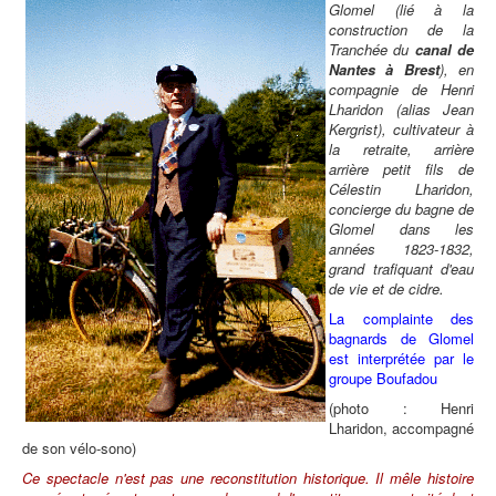
Glomel (lié à la
construction de la
Tranchée du
canal de
Nantes à Brest
), en
compagnie de Henri
Lharidon (alias Jean
Kergrist), cultivateur à
la retraite, arrière
arrière petit fils de
Célestin Lharidon,
concierge du bagne de
Glomel dans les
années 1823-1832,
grand trafiquant d'eau
de vie et de cidre.
La complainte des
bagnards de Glomel
est interprétée par le
groupe Boufadou
(photo : Henri
Lharidon, accompagné
de son vélo-sono)
Ce spectacle n'est pas une reconstitution historique. Il mêle histoire