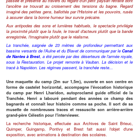
passée et présente au travers du regard d'un petit paysan retraité dont
l'ancêtre se trouvait au croisement des tensions du bagne. Regard
imaginé des petites gens, ballottés par l'Histoire et les pouvoirs, rusés
à assurer dans la bonne humeur leur survie précaire.
Aux antipodes des sons et lumières habituels, le spectacle privilégie
la proximité plutôt que la foule, le travail d'acteurs plutôt que la bande
enregistrée, l'imaginaire plutôt que le réalisme.
La tranchée, saignée de 23 mètres de profondeur permettant aux
bassins versants de l'Aulne et du Blavet de communiquer par le
Canal
de Nantes à Brest
, a été percée par des déserteurs de l'armée royale,
sous la Restauration. Le projet remonte à Vauban. La décision et le
tracé à Napoléon. Les régimes passent, la tranchée reste...
Une maquette du camp (2m sur 1,5m), ouverte en son centre en
forme de castelet horizontal, accompagne l'évocation historique
du camp par Henri Lharidon, autoproclamé guide officiel de la
Tranchée. Henri a labouré pendant des années ce champ des
bagnards et connaît leur histoire comme sa poche. Il sort de sa
musette de nombreuses traces et ressuscite son arrière-arrière
grand-père Célestin pour l'interviewer.
La recherche historique, effectuée aux Archives de Saint Brieuc,
Quimper, Guingamp, Pontivy et Brest fait aussi l'objet d'une
exposition, avec animations à destination des scolaires.