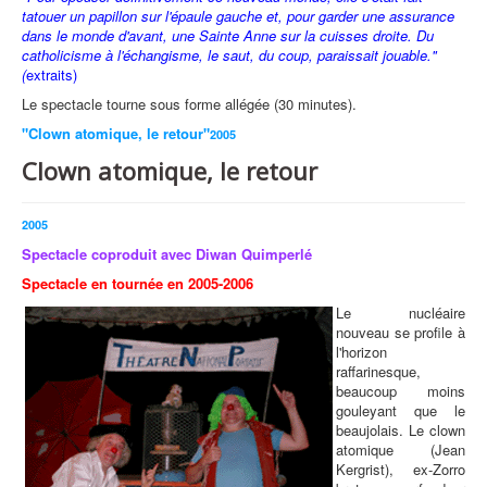
tatouer un papillon sur l'épaule gauche et, pour garder une assurance
dans le monde d'avant, une Sainte Anne sur la cuisses droite. Du
catholicisme à l'échangisme, le saut, du coup, paraissait jouable."
(
extraits)
Le spectacle tourne sous forme allégée (30 minutes).
"Clown atomique, le retour"
2005
Clown atomique, le retour
2005
Spectacle coproduit avec Diwan Quimperlé
Spectacle en tournée en 2005-2006
Le nucléaire
nouveau se profile à
l'horizon
raffarinesque,
beaucoup moins
gouleyant que le
beaujolais. Le clown
atomique (Jean
Kergrist), ex-Zorro