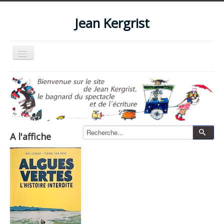
Jean Kergrist
Basculer
la
navigation
Accueil
Qui suis-je ?
Le blog
Livres
A l'affiche
Les spectacles
Les films et vidéos
La boutique
Photos
Zone pro