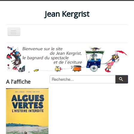
Jean Kergrist
Basculer
la
navigation
Accueil
Qui suis-je ?
Le blog
Livres
A l'affiche
Les spectacles
Les films et vidéos
La boutique
Photos
Zone pro