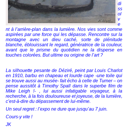
di
ss
ol
v
e
nt à l’arrière-plan dans la lumière. Nos vies sont comme
aspirées par une force qui les dépasse. Rencontre sur la
montagne avec un dieu caché, sorte de plénitude
blanche, éblouissant le regard, génératrice de la couleur,
avant que le prisme du quotidien ne la disperse en
touches colorées. But ultime ou origine de l’art ?
La silhouette pesante de Déziré, peint par Louis Charlot
en 1910, barbu en chapeau et lourde cape -une toile qui
se trouve aussi au musée- fait écho à celle de Turner – on
pense aussitôt à Timothy Spall dans le superbe film de
Mike Leigh !- , lui aussi infatigable voyageur, à la
recherche, à la fois douloureuse et joyeuse, de la lumière,
c’est-à-dire du dépassement de lui-même.
Un seul regret : l’expo ne dure que jusqu’au 7 juin.
Cours-y vite !
JK