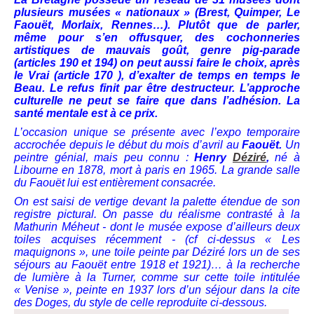
plusieurs musées « nationaux » (Brest, Quimper, Le
Faouët, Morlaix, Rennes…). Plutôt que de parler,
même pour s’en offusquer, des cochonneries
artistiques de mauvais goût, genre pig-parade
(articles 190 et 194) on peut aussi faire le choix, après
le Vrai (article 170 ), d’exalter de temps en temps le
Beau. Le refus finit par être destructeur. L’approche
culturelle ne peut se faire que dans l’adhésion. La
santé mentale est à ce prix.
L’occasion unique se présente avec l’expo temporaire
accrochée depuis le début du mois d’avril au
Faouët.
Un
peintre génial, mais peu connu :
Henry
Déziré
,
né à
Libourne en 1878, mort à paris en 1965.
La grande salle
du Faouët lui est entièrement consacrée.
On est saisi de vertige devant la palette étendue de son
registre pictural. On passe du réalisme contrasté à la
Mathurin Méheut - dont le musée expose d’ailleurs deux
toiles acquises récemment - (cf ci-dessus « Les
maquignons », une toile peinte par Déziré lors un de ses
séjours au Faouët entre 1918 et 1921)… à la recherche
de lumière à la Turner, comme sur cette toile intitulée
« Venise », peinte en 1937 lors d’un séjour dans la cite
des Doges, du style de celle reproduite ci-dessous.