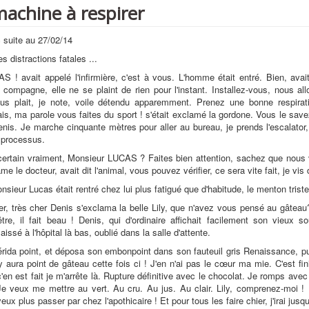
machine à respirer
 suite au 27/02/14
 distractions fatales ...
 ! avait appelé l'infirmière, c'est à vous. L'homme était entré. Bien, ava
e compagne, elle ne se plaint de rien pour l'instant. Installez-vous, nous al
ous plait, je note, voile détendu apparemment. Prenez une bonne respirati
ais, ma parole vous faites du sport ! s'était exclamé la gordone. Vous le save
enis. Je marche cinquante mètres pour aller au bureau, je prends l'escalator, 
e processus.
ertain vraiment, Monsieur LUCAS ? Faites bien attention, sachez que nous vé
 le docteur, avait dit l'animal, vous pouvez vérifier, ce sera vite fait, je vis
sieur Lucas était rentré chez lui plus fatigué que d'habitude, le menton triste
er, très cher Denis s'exclama la belle Lily, que n'avez vous pensé au gâteau?
tre, il fait beau ! Denis, qui d'ordinaire affichait facilement son vieux s
aissé à l'hôpital là bas, oublié dans la salle d'attente.
rida point, et déposa son embonpoint dans son fauteuil gris Renaissance, pui
'y aura point de gâteau cette fois ci ! J'en n'ai pas le cœur ma mie. C'est fin
c'en est fait je m'arrête là. Rupture définitive avec le chocolat. Je romps avec
Je veux me mettre au vert. Au cru. Au jus. Au clair. Lily, comprenez-moi !
eux plus passer par chez l'apothicaire ! Et pour tous les faire chier, j'irai jusqu