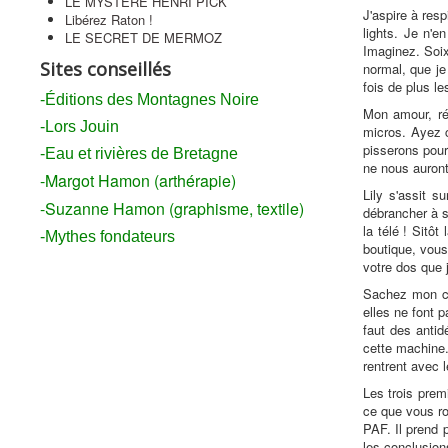
LE MYSTÈRE HENRI PICK
J'aspire à res
Libérez Raton !
lights. Je n'e
LE SECRET DE MERMOZ
Imaginez. Soix
Sites conseillés
normal, que je
fois de plus l
-Éditions des Montagnes Noire
Mon amour, rép
-Lors Jouin
micros. Ayez 
pisserons pour
-Eau et rivières de Bretagne
ne nous auront
-Margot Hamon (arthérapie)
Lily s'assit s
-Suzanne Hamon (graphisme, textile)
débrancher à s
la télé ! Sitô
-Mythes fondateurs
boutique, vous
votre dos que 
Sachez mon che
elles ne font 
faut des antid
cette machine.
rentrent avec l
Les trois prem
ce que vous ron
PAF. Il prend p
les conclusion