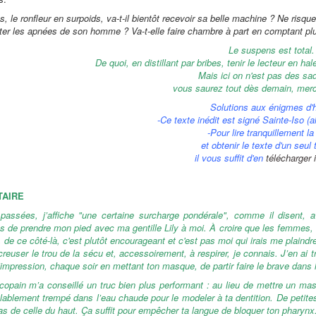
, le ronfleur en surpoids, va-t-il bientôt recevoir sa belle machine ? Ne risque-
er les apnées de son homme ? Va-t-elle faire chambre à part en comptant plutô
Le suspens est total.
De quoi, en distillant par bribes, tenir le lecteur en h
Mais ici on n'est pas des sa
vous saurez tout dès demain, merc
Solutions aux énigmes d'h
-Ce texte inédit est signé Sainte-Iso (
-Pour lire tranquillement la
et obtenir le texte d'un seul 
il vous suffit d'en
télécharger i
AIRE
passées, j’affiche "une certaine surcharge pondérale", comme il disent,
de prendre mon pied avec ma gentille Lily à moi. À croire que les femmes, av
 de ce côté-là, c'est plutôt encourageant et c'est pas moi qui irais me plaindr
reuser le trou de la sécu et, accessoirement, à respirer, je connais. J’en ai
’impression, chaque soir en mettant ton masque, de partir faire le brave dans
 copain m’a conseillé un truc bien plus performant : au lieu de mettre un mas
alablement trempé dans l’eau chaude pour le modeler à ta dentition. De petites
s de celle du haut. Ça suffit pour empêcher ta langue de bloquer ton pharynx.