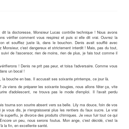
it dit la doctoresse, Monsieur Lucas contrôle technique ! Nous avons
lons vérifier comment vous respirez et puis si elle dit vrai. Ouvrez la
on et soufflez juste là, dans le bouchon. Denis avait soufflé avec
z Monsieur, c'est dangereux et strictement interdit ! Mais, pas du tout,
suivi de l'ascensor, rien de moins, rien de plus, je fais tout comme il
rifierons ! Denis ne prit pas peur, et toisa l'adversaire. Comme vous
 dans un bocal !
, la bouche en bas. Il accusait ses soixante printemps, ce jour là.
 Je viens de préparer les soixante bougies, nous allons fêter ça, vite
ourire d'adolescent, ne trouva pas le mode d'emploi. Il l'avait perdu
s tourna son sourire absent vers sa belle. Lily ma douce, foin de vos
i je vous dis, je n'engraisserai plus les rentiers du faux sucre. Le vrai
 le superflu, je divorce des produits chimiques. Je veux fuir tout ce qui
 Encore un peu, nous serons foutus. Mon ange, c'est décidé, c'est la
'à la fin, en excellente santé.