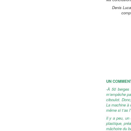
Denis Lucas
compt
UN COMMENT
-À 50 berges 
m’empêche pas 
ciboulot. Donc,
La machine à c
même si t’as l
Il y a peu, un
plastique, pré
mâchoire du ba