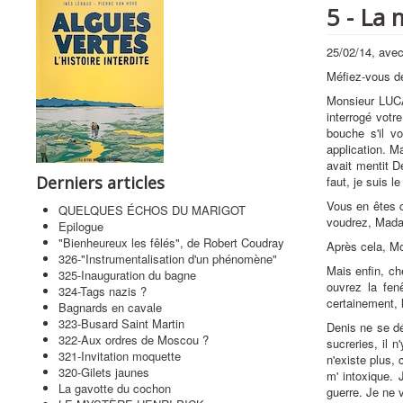
5 - La 
25/02/14, avec
Méfiez-vous des
Monsieur LUCAS
interrogé votr
bouche s'il v
application. M
avait mentit D
Derniers articles
faut, je suis l
Vous en êtes c
QUELQUES ÉCHOS DU MARIGOT
voudrez, Madame
Epilogue
"Bienheureux les fêlés", de Robert Coudray
Après cela, Mon
326-"Instrumentalisation d'un phénomène"
Mais enfin, ch
325-Inauguration du bagne
ouvrez la fenê
324-Tags nazis ?
certainement, l
Bagnards en cavale
323-Busard Saint Martin
Denis ne se dé
322-Aux ordres de Moscou ?
sucreries, il n
321-Invitation moquette
n'existe plus, 
320-Gilets jaunes
m' intoxique. 
La gavotte du cochon
guerre. Je ne v