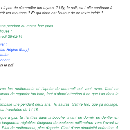
t-il pas de s'emmêler les tuyaux ? Lily, la nuit, va-t-elle continuer à
t les moutons ? Et qui donc est l'auteur de ce texte inédit ?
aleine pendant au moins huit jours.
diques :
redi 26/02/14
ier :
alias Régine Mary)
 suite
tenant,
ci le pdf
 avec les ronflements et l’apnée du sommeil qui vont avec. Ceci ne
ant de regarder ton bide, font d’abord attention à ce que t’as dans le
e.
 trimballé une pendant deux ans. Tu sauras, Sainte Iso, que ça soulage,
 les tranchées de 14-18.
que à gaz, tu t’enfiles dans la bouche, avant de dormir, un dentier en
 languettes réglables éloignent de quelques millimètres vers l’avant ta
 Plus de ronflements, plus d'apnée. C’est d’une simplicité enfantine. À