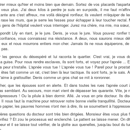
pirer mieux qu'hier et moins bien que demain. Sortez de vos placards l'aspar
n veux plus. J'ai deux kilos à perdre je suis en sur-poids, il me faut m'affin
ante ans c'est affreux, me voilà désigné ronfleur, ils veulent m'équiper de le
 rase les murs, que je serre les fesses pour échapper à leur toucher rectal. M
es gens de l'hôpital veulent vous interroger. Jurez ma chère, ma mie, ma sœur,
ondit Lily en riant, je le jure. Denis, je vous le jure. Vous pouvez ronfler 
confiance, vous connaissez ma résistance. A deux, nous saurons mieux défi
 eux et nous mourrons entiers mon cher. Jamais ils ne nous équiperons, de 
 pas.
ur les genoux du désespéré et lui raconta le quartier. C'est vrai, je vou
a guise. Pour nous rendre esclaves, ils sont forts, et voyez pour l'apnée ... E
t la peur s'installe. L'apnée vous tue ! L'apnée vous tue ! Pareil pour la pros
 êtes fait comme un rat, c'est bien là leur tactique. Ils sont forts, je le sai
j'aime à grattouiller. Denis comme un gros chat se mit à ronronner.
r, que les épouses sont en alerte. Et dans toutes les rues l'apnée court à
pas semblant. Au secours, mon mari vient de dépasser les quarante. Vite, je 
épresseurs ! Ou la pilule à bien dormir. Allé. Je vous en prie docteur. Ils di
 Il nous faut la machine pour retrouver notre bonne vieille tranquillité. Doc
e papier, les pauvres hommes n'ont rien à dire, ils se soumettent à l'oppresseu
ières questions du docteur sont très bien dirigées. Monsieur êtes vous plu
flez ? Et zou le processus est enclenché. Le patient se laisse mener. On dit qu
eur et il se laisse tout vérifier, de la glotte aux quenelles, jusqu'au bout du tu
s.