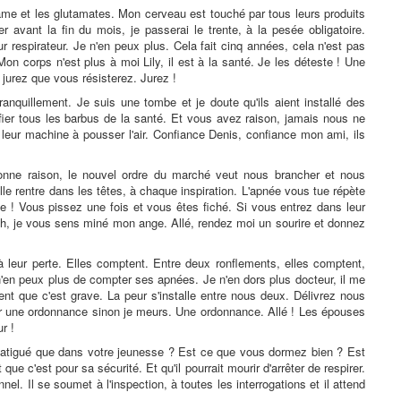
tame et les glutamates. Mon cerveau est touché par tous leurs produits
er avant la fin du mois, je passerai le trente, à la pesée obligatoire.
ur respirateur. Je n'en peux plus. Cela fait cinq années, cela n'est pas
on corps n'est plus à moi Lily, il est à la santé. Je les déteste ! Une
 jurez que vous résisterez. Jurez !
tranquillement. Je suis une tombe et je doute qu'ils aient installé des
er tous les barbus de la santé. Et vous avez raison, jamais nous ne
leur machine à pousser l'air. Confiance Denis, confiance mon ami, ils
s donne raison, le nouvel ordre du marché veut nous brancher et nous
lle rentre dans les têtes, à chaque inspiration. L'apnée vous tue répète
tate ! Vous pissez une fois et vous êtes fiché. Si vous entrez dans leur
s. Ah, je vous sens miné mon ange. Allé, rendez moi un sourire et donnez
 leur perte. Elles comptent. Entre deux ronflements, elles comptent,
n'en peux plus de compter ses apnées. Je n'en dors plus docteur, il me
sent que c'est grave. La peur s'installe entre nous deux. Délivrez nous
teur une ordonnance sinon je meurs. Une ordonnance. Allé ! Les épouses
r !
s fatigué que dans votre jeunesse ? Est ce que vous dormez bien ? Est
e c'est pour sa sécurité. Et qu'il pourrait mourir d'arrêter de respirer.
nnel. Il se soumet à l'inspection, à toutes les interrogations et il attend