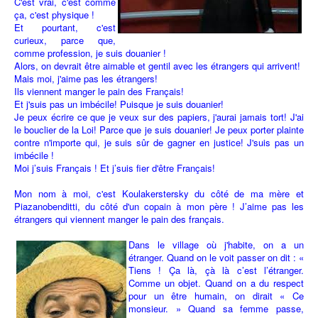
C'est vrai, c'est comme
ça, c'est physique !
Et pourtant, c'est
curieux, parce que,
comme profession, je suis douanier !
Alors, on devrait être aimable et gentil avec les étrangers qui arrivent!
Mais moi, j'aime pas les étrangers!
Ils viennent manger le pain des Français!
Et j'suis pas un imbécile! Puisque je suis douanier!
Je peux écrire ce que je veux sur des papiers, j'aurai jamais tort! J'ai
le bouclier de la Loi! Parce que je suis douanier! Je peux porter plainte
contre n'importe qui, je suis sûr de gagner en justice! J'suis pas un
imbécile !
Moi j’suis Français ! Et j’suis fier d'être Français!
Mon nom à moi, c'est Koulakerstersky du côté de ma mère et
Piazanobenditti, du côté d'un copain à mon père ! J’aime pas les
étrangers qui viennent manger le pain des français.
Dans le village où j'habite, on a un
étranger. Quand on le voit passer on dit : «
Tiens ! Ça là, çà là c’est l’étranger.
Comme un objet. Quand on a du respect
pour un être humain, on dirait « Ce
monsieur. » Quand sa femme passe,