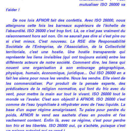
mutualiser ISO 26000 va
t'aider !
De nos lois AFNOR fait des confettis. Avec ISO 26000, nous
atteignons cette fois les barreaux supérieurs de l'échelle de
l'absurdité. ISO 26000 c'est trop fort. Là, ce n'est pas vraiment du
raisonnement hors sol non. On ne saurait pas dire si c'est pire ou
si c'est mieux. C'est nouveau. La RSE dite Responsabilité
Sociétale de l'Entreprise, de l'Association, de la Collectivité
territoriale, c'est une hostie. Une hostie transparente qui
représente les liens invisibles (qui ont toujours existé) entre les
différents acteurs de notre société. Comment dire, les liens qui
nouent une organisation à son entourage géographique,
physique, humain, économique, juridique... Oui ISO 26000 en a
fait les siens pour nous les vendre. Nous les vendre. Elle vient de
les commercialiser. Pur produit de la pensée experte, des
prédicateurs de la religion normative, qui font du fric avec du
vent, pour mettre la main sur tout le vivant. ISO 26000 tout le
monde va l'avaler. C'est son objectif à AFNOR. ISO 26000 c'est
comme de l'eau lyophilisée à réhydrater avec de l'eau liquide. La
base d'un super régime amaigrissant. Tu paies pour perdre du
poids, AFNOR te vend ses sachets d'eau en poudre et t'es
vachement content. Enfin là, avec ce régime, c'est pour perdre
ton fric et tes libertés. ISO 26000 oui, ça s'achète, puisque c'est
un poison autorisé qui se vend !