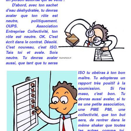
D'abord, avec ton sachet
d'eau déshydratée, tu devras
avaler que ton rôle est
neutre, politiquement.
OUPS. Association
Entreprise Collectivité, ton
rôle est neutre. OK. C'est
écrit dans le contrat. Désolé.
C'est nouveau, c'est ISO.
Tais toi et avale. Sois
neutre. Tu devras avaler
aussi, que tant que tu seras
ISO tu obéiras à ton bon
maître. Tu adopteras un
rapport très positif à la
soumission. Si t'es
maso, c'est bon. Tu
devras aussi avaler, si tu
es une petite association,
une PME PMI, une
collectivité, que ton but
sera, de rentrer dans le
même shaker que toutes
les autres comme toi,