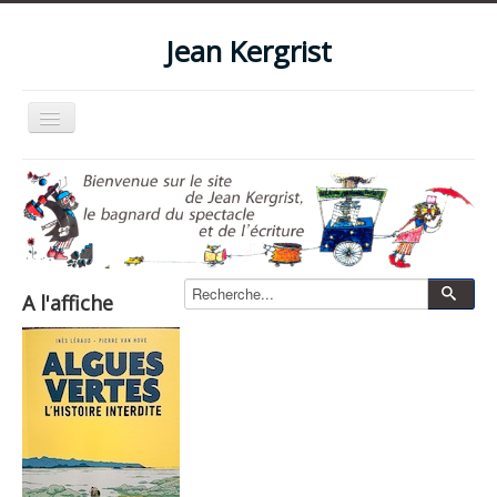
Jean Kergrist
Basculer
la
navigation
Accueil
Qui suis-je ?
Le blog
Livres
A l'affiche
Les spectacles
Les films et vidéos
La boutique
Photos
Zone pro