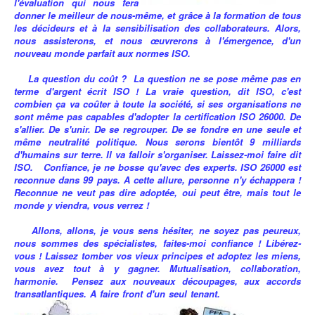
l'évaluation qui nous fera
donner le meilleur de nous-même, et grâce à la formation de tous
les décideurs et à la sensibilisation des collaborateurs. Alors,
nous assisterons, et nous œuvrerons à l'émergence, d'un
nouveau monde parfait aux normes ISO.
La question du coût ? La question ne se pose même pas en
terme d'argent écrit ISO ! La vraie question, dit ISO, c'est
combien ça va coûter à toute la société, si ses organisations ne
sont même pas capables d'adopter la certification ISO 26000. De
s'allier. De s'unir. De se regrouper. De se fondre en une seule et
même neutralité politique. Nous serons bientôt 9 milliards
d'humains sur terre. Il va falloir s'organiser. Laissez-moi faire dit
ISO. Confiance, je ne bosse qu'avec des experts. ISO 26000 est
reconnue dans 99 pays. A cette allure, personne n'y échappera !
Reconnue ne veut pas dire adoptée, oui peut être, mais tout le
monde y viendra, vous verrez !
Allons, allons, je vous sens hésiter, ne soyez pas peureux,
nous sommes des spécialistes, faites-moi confiance ! Libérez-
vous ! Laissez tomber vos vieux principes et adoptez les miens,
vous avez tout à y gagner. Mutualisation, collaboration,
harmonie. Pensez aux nouveaux découpages, aux accords
transatlantiques. A faire front d'un seul tenant.