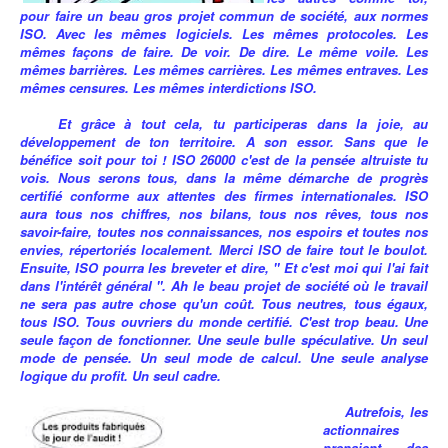
pour faire un beau gros projet commun de société, aux normes
ISO. Avec les mêmes logiciels. Les mêmes protocoles. Les
mêmes façons de faire. De voir. De dire. Le même voile. Les
mêmes barrières. Les mêmes carrières. Les mêmes entraves. Les
mêmes censures. Les mêmes interdictions ISO.
Et grâce à tout cela, tu participeras dans la joie, au
développement de ton territoire. A son essor. Sans que le
bénéfice soit pour toi ! ISO 26000 c'est de la pensée altruiste tu
vois. Nous serons tous, dans la même démarche de progrès
certifié conforme aux attentes des firmes internationales. ISO
aura tous nos chiffres, nos bilans, tous nos rêves, tous nos
savoir-faire, toutes nos connaissances, nos espoirs et toutes nos
envies, répertoriés localement. Merci ISO de faire tout le boulot.
Ensuite, ISO pourra les breveter et dire, " Et c'est moi qui l'ai fait
dans l'intérêt général ". Ah le beau projet de société où le travail
ne sera pas autre chose qu'un coût. Tous neutres, tous égaux,
tous ISO. Tous ouvriers du monde certifié. C'est trop beau. Une
seule façon de fonctionner. Une seule bulle spéculative. Un seul
mode de pensée. Un seul mode de calcul. Une seule analyse
logique du profit. Un seul cadre.
Autrefois, les
actionnaires
prenaient des