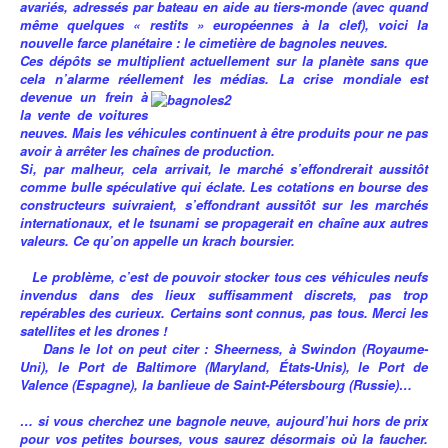
avariés, adressés par bateau en aide au tiers-monde (avec quand
même quelques « restits » européennes à la clef), voici la
nouvelle farce planétaire : le cimetière de bagnoles neuves.
Ces dépôts se multiplient actuellement sur la planète sans que
cela n’alarme réellement les médias.
La crise mondiale est
devenue un frein à
la vente de voitures
neuves. Mais les véhicules continuent à être produits pour ne pas
avoir à arrêter les chaînes de production.
Si, par malheur, cela arrivait, le marché s’effondrerait aussitôt
comme bulle spéculative qui éclate. Les cotations en bourse des
constructeurs suivraient, s’effondrant aussitôt sur les marchés
internationaux, et le tsunami se propagerait en chaîne aux autres
valeurs. Ce qu’on appelle un krach boursier.
Le problème, c’est de pouvoir stocker tous ces véhicules neufs
invendus dans des lieux suffisamment discrets, pas trop
repérables des curieux. Certains sont connus, pas tous. Merci les
satellites et les drones !
Dans le lot on peut citer : Sheerness, à Swindon (Royaume-
Uni), le Port de Baltimore (Maryland, États-Unis), le Port de
Valence (Espagne), la banlieue de Saint-Pétersbourg (Russie)…
… si vous cherchez une bagnole neuve, aujourd’hui hors de prix
pour vos petites bourses, vous saurez désormais où la faucher.