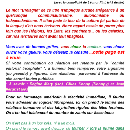
(avec la complicité de Léonor Fini, ici à droite)
Le mot
"Bretagne"
de ce titre n'implique aucune allégeance à un
quelconque communautarisme, autonomisme ou
indépendantisme.
Il situe juste le lieu de la culture (et parfois de
la langue) d'où nous écrivons.
Notre regard essaie de porter plus
loin que les Régions, les États, les continents... ou les galaxies,
car nos territoires sont avant tout imaginés.
Vous avez de bonnes griffes,
vous
aimez
la
couleur,
vous aimez
...cette page est
ouvrir votre gueule,
vous détestez la censure
à vous
Si votre contribution ou réaction est retenue par le "comité
éditorial tricéphale" *, à humeur bien tempérée, votre signature
(ou pseudo) y figurera. Les réactions parvenant à l'adresse du
site seront toutes publiées.
* à savoir : Régine Mary (Iso), Gilles Knopp (Knoppy) et Jean
Kergrist (JK)
Pour un formatage américain à réactivité immédiate, il faudra
vous adresser au logiciel Wordpress.
Ici on prend le temps des
relations humaines
et des labyrinthes rigolos des fêtes foraines.
On s'en fout totalement du nombre de zamis sur fesse-bouc.
On n'est pas à un jour près, ni à un mois.
On prend le temps, avant d'écrire, de
tourner 7 fois la plume dans