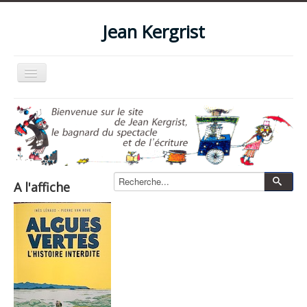
Jean Kergrist
Basculer
la
navigation
Accueil
Qui suis-je ?
Le blog
Livres
A l'affiche
Les spectacles
Les films et vidéos
La boutique
Photos
Zone pro