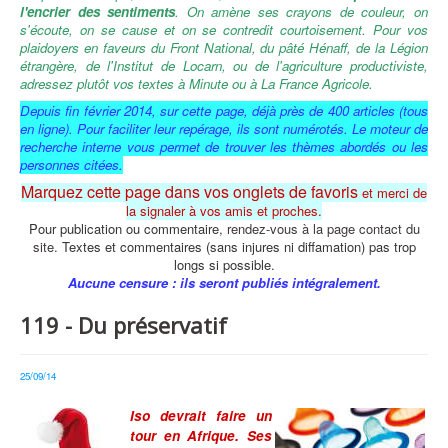
l'encrier des sentiments
. On amène ses crayons de couleur, on
s'écoute, o
n se cause et on se contredit courtoisement.
Pour vos
plaidoyers en faveurs du Front National, du pâté Hénaff, de la Légion
étrangère, de l'Institut de Locarn, ou de l'agriculture productiviste,
adressez plutôt vos textes à Minute ou à La France Agricole.
Depuis fin février 2014,
sur cette page,
déjà près de 400 articles (tous
en ligne).
Pour faciliter leur repérage, ils sont numérotés.
Le moteur de
recherche interne vous permet de trouver les thèmes abordés ou les
personnes citées.
Marquez cette page dans vos onglets de favoris
et merci de
la signaler à vos amis et proches.
Pour publication ou commentaire
,
rendez-vous à la page contact du
site.
Textes et commentaires (sans injures ni diffamation) pas trop
longs si possible.
Aucune censure : ils seront publiés intégralement.
119 - Du préservatif
25/09/14
Iso devrait faire un
tour en Afrique. Ses