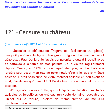
Vous rendrez ainsi fier service à l’économie automobile en
soutenant ses actions en bourse.
JK
121 - Censure au château
{jcomments on}4/10/14 et 15 commentaires
Jusqu’ici le château de Trégarantec -Mellionnec 22 (photo)-
évoquait pour moi la figure d’un grand seigneur, homme cultivé et
généreux : Paul Danion. Je l’avais connu enfant, quand il venait avec
sa batteuse à la ferme de mes parents. Je le visitais régulièrement
depuis. Quand, en 1978, à mon départ de Lyon, je cherchais une
longère pour poser mon sac au pays natal, c’est à lui que je m’étais
adressé. Il était passionné de vieux matériel agricole et, peu avant sa
mort, j’avais évoqué avec lui l’idée de faire un documentaire sur sa
passion.
J’imaginais que ses 3 fils, qui ont repris l’exploitation des terres
agricoles et forestières du château (un vaste domaine redevable de
l’impôt sur la fortune), étaient de même trempe. Je me suis
lourdement trompé.
Lire la suite : 121 - Censure au château