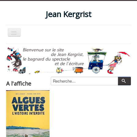
Jean Kergrist
Basculer
la
navigation
Accueil
Qui suis-je ?
Le blog
Livres
A l'affiche
Les spectacles
Les films et vidéos
La boutique
Photos
Zone pro