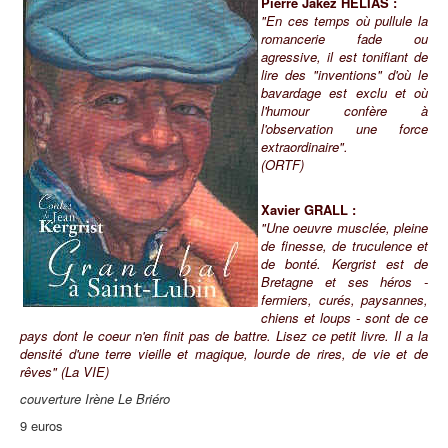
Pierre Jakez HELIAS :
"En ces temps où pullule la
romancerie fade ou
agressive, il est tonifiant de
lire des "inventions" d'où le
bavardage est exclu et où
l'humour confère à
l'observation une force
extraordinaire".
(ORTF)
Xavier GRALL :
"Une oeuvre musclée, pleine
de finesse, de truculence et
de bonté. Kergrist est de
Bretagne et ses héros -
fermiers, curés, paysannes,
chiens et loups - sont de ce
pays dont le coeur n'en finit pas de battre. Lisez ce petit livre. Il a la
densité d'une terre vieille et magique, lourde de rires, de vie et de
rêves" (La VIE)
couverture Irène Le Briéro
9 euros