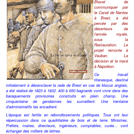
Blavet de
communiquer par
le Canal de Nantes
à Brest, a été
percée par des
déserteurs de
l'armée royale,
sous la
Restauration. Le
projet remonte à
Vauban. La
décision et le tracé
à Napoléon.
Ce travail
titanesque, destiné
initialement à désenclaver la rade de Brest en cas de blocus anglais,
a été réalisé de 1823 à 1832. 400 à 650 bagnards vont vivre dans des
baraquements provisoires construits en plein champ. Une
cinquantaine de gendarmes les surveillent. Une trentaine
d'administratifs les encadrent.
L'époque est fertile en rebondissements politiques. Tous ont leur
répercussion dans ce quadrilatère de bois et de terre. Ministres,
Préfets, maires, directeurs, ingénieurs, comptables, curés... vont
échanger des milliers de lettres.