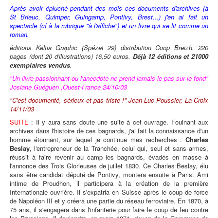
Après avoir épluché pendant des mois ces documents d'archives (à
St Brieuc, Quimper, Guingamp, Pontivy, Brest...) j'en ai fait un
spectacle (cf à la rubrique "à l'affiche") et un livre qui se lit comme un
roman.
éditions Keltia Graphic (Spézet 29) distribution Coop Breizh. 220
pages (dont 20 d'illustrations) 16,50 euros.
Déjà 12 éditions et 21000
exemplaires vendus
.
"Un livre passionnant ou l'anecdote ne prend jamais le pas sur le fond"
Josiane Guéguen ,Ouest-France 24/10/03
"C'est documenté, sérieux et pas triste !" Jean-Luc Poussier, La Croix
14/11/03
SUITE
: Il y aura sans doute une suite à cet ouvrage. Fouinant aux
archives dans l'histoire de ces bagnards, j'ai fait la connaissance d'un
homme étonnant, sur lequel je continue mes recherches :
Charles
Beslay
, l'entrepreneur de la Tranchée, celui qui, seul et sans armes,
réussit à faire revenir au camp les bagnards, évadés en masse à
l'annonce des Trois Glorieuses de juillet 1830. Ce Charles Beslay, élu
sans être candidat député de Pontivy, montera ensuite à Paris. Ami
intime de Proudhon, il participera à la création de la première
Internationale ouvrière. Il s'expatria en Suisse après le coup de force
de Napoléon III et y créera une partie du réseau ferroviaire. En 1870, à
75 ans, il s'engagera dans l'infanterie pour faire le coup de feu contre