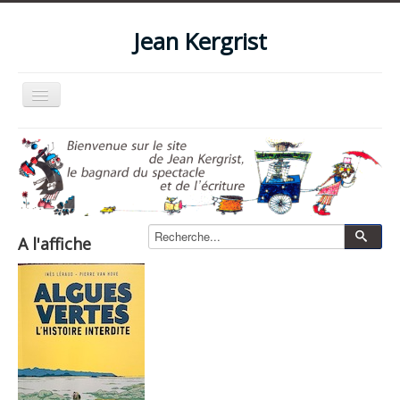
Jean Kergrist
Basculer
la
navigation
Accueil
Qui suis-je ?
Le blog
Livres
A l'affiche
Les spectacles
Les films et vidéos
La boutique
Photos
Zone pro