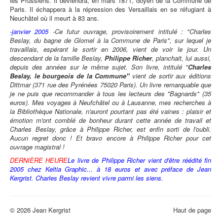
les Prussiens. Il deviendra, en mars 1871, doyen de la Commune de
Paris. Il échappera à la répression des Versaillais en se réfugiant à
Neuchâtel où il meurt à 83 ans.
-
janvier 2005
-Ce futur ouvrage, provisoirement intitulé : "Charles
Beslay, du bagne de Glomel à la Commune de Paris", sur lequel je
travaillais, espérant le sortir en 2006, vient de voir le jour. Un
descendant de la famille Beslay,
Philippe Richer
, planchait, lui aussi,
depuis des années sur le même sujet. Son livre, intitulé "
Charles
Beslay, le bourgeois de la Commune"
vient de sortir aux éditions
Dittmar (371 rue des Pyrénées 75020 Paris). Un livre remarquable que
je ne puis que recommander à tous les lecteurs des "Bagnards" (35
euros). Mes voyages à Neufchâtel ou à Lausanne, mes recherches à
la Bibliothèque Nationale, n'auront pourtant pas été vaines : plaisir et
émotion m'ont comblé de bonheur durant cette année de travail et
Charles Beslay, grâce à Philippe Richer, est enfin sorti de l'oubli.
Aucun regret donc ! Et bravo encore à Philippe Richer pour cet
ouvrage magistral !
DERNIÈRE HEURE
Le livre de Philippe Richer vient d'être réédité fin
2005 chez Keltia Graphic... à 18 euros et avec préface de Jean
Kergrist. Charles Beslay revient vivre parmi les siens.
© 2026 Jean Kergrist
Haut de page