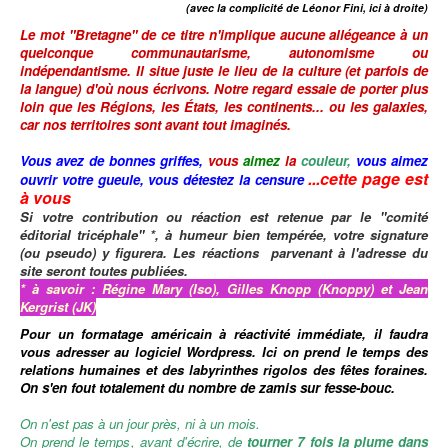
(avec la complicité de Léonor Fini, ici à droite)
Le mot
"Bretagne"
de ce titre n'implique aucune allégeance à un
quelconque communautarisme, autonomisme ou
indépendantisme.
Il situe juste le lieu de la culture (et parfois de
la langue) d'où nous écrivons.
Notre regard essaie de porter plus
loin que les Régions, les États, les continents... ou les galaxies,
car nos territoires sont avant tout imaginés.
Vous avez de bonnes griffes,
vous
aimez
la
couleur,
vous aimez
...cette page est
ouvrir votre gueule,
vous détestez la censure
à vous
Si votre contribution ou réaction est retenue par le "comité
éditorial tricéphale" *, à humeur bien tempérée, votre signature
(ou pseudo) y figurera. Les réactions parvenant à l'adresse du
site seront toutes publiées.
* à savoir : Régine Mary (Iso), Gilles Knopp (Knoppy) et Jean
Kergrist (JK)
Pour un formatage américain à réactivité immédiate, il faudra
vous adresser au logiciel Wordpress.
Ici on prend le temps des
relations humaines
et des labyrinthes rigolos des fêtes foraines.
On s'en fout totalement du nombre de zamis sur fesse-bouc.
On n'est pas à un jour près, ni à un mois.
On prend le temps, avant d'écrire, de
tourner 7 fois la plume dans