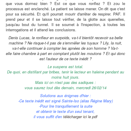
que vous dormez bien ? Est ce que vous ronflez ? Et zou le
processus est enclenché. Le patient se laisse mener. On dit que c'est
pour sa sécurité. Et qu'il pourrait mourir d'arrêter de respirer. PAF. Il
prend peur et il se laisse tout vérifier, de la glotte aux quenelles,
jusqu'au bout du tunnel. Il se soumet à l'inspection, à toutes les
interrogations et il attend les conclusions.
Denis Lucas, le ronfleur en surpoids, va-t-il bientôt recevoir sa belle
machine ? Ne risque-t-il pas de s'emmêler les tuyaux ? Lily, la nuit,
va-t-elle continuer à compter les apnées de son homme ? Va-t-
elle faire chambre à part en comptant plutôt les moutons ? Et qui donc
est l'auteur de ce texte inédit ?
Le suspens est total.
De quoi, en distillant par bribes, tenir le lecteur en haleine pendant au
moins huit jours.
Mais ici on n'est pas des sadiques :
vous saurez tout dès demain, mercredi 26/02/14
Solutions aux énigmes d'hier :
-Ce texte inédit est signé Sainte-Iso (alias Régine Mary)
-Pour lire tranquillement la suite
et obtenir le texte d'un seul tenant,
il vous suffit d'en
télécharger ici le pdf