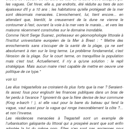
les vagues. Cet hiver, elle a, par endroits, été réduite au tiers de son
épaisseur d'il y a 10 ans ; les habitations qu'elle protégeait de la mer
sont désormais menacées. L'enrochement, lui, tient encore... en
attendant que, bientôt, le creusement de la dune ne vienne le
contourner à l'est, ouvrant la voie à la mer vers le marais... et vers les
maisons récemment construites sur le domaine inondable.
Comme l'écrit Serge Suanez, professeur en géomorphologie littorale à
l'Institut universitaire européen de la Mer à Brest : " Mettre des
enrochements sans s'occuper de la santé de la plage, ça ne sert
absolument à rien sur le long terme. Le problème fondamental, c'est
l'érosion de la plage. Sur le court terme, on tranquillise la population
mais c'est tout. Actuellement, il n'y a qu'une solution : le repli
stratégique. Mais aucun maire n'est capable de mettre en oeuvre une
politique de ce type."
voir
ici
Les élus trégastellois se croiraient-ils plus forts que la mer ? Seraient-
ils assez fous pour engloutir les finances publiques dans un bras de
fer perdu à l'avance ? Ignorent-ils que la fière devise de leur commune
(Krog e-barzh ! ), si elle vaut pour la barre du bateau qui fend la
vague, vaut aussi pour la vague qui ronge inexorablement la côte ?...
et non l’inverse.
Les résidences menacées à Tregastell sont un exemple de
l’urbanisation galopante du littoral qui a prospéré avant que soit enfin
adoptée la loi du même nom. Elles n’en sont pas anciennes pour