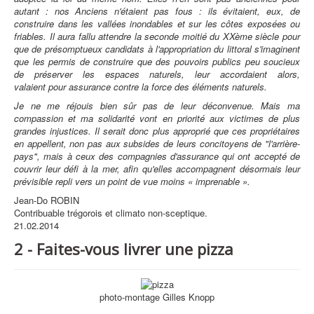
autant : nos Anciens n'étaient pas fous : ils évitaient, eux, de
construire dans les vallées inondables et sur les côtes exposées ou
friables. Il aura fallu attendre la seconde moitié du XXème siècle pour
que de présomptueux candidats à l'appropriation du littoral s'imaginent
que les permis de construire que des pouvoirs publics peu soucieux
de préserver les espaces naturels, leur accordaient alors,
valaient pour assurance contre la force des éléments naturels.
Je ne me réjouis bien sûr pas de leur déconvenue. Mais ma
compassion et ma solidarité vont en priorité aux victimes de plus
grandes injustices. Il serait donc plus approprié que ces propriétaires
en appellent, non pas aux subsides de leurs concitoyens de "l'arrière-
pays", mais à ceux des compagnies d'assurance qui ont accepté de
couvrir leur défi à la mer, afin qu'elles accompagnent désormais leur
prévisible repli vers un point de vue moins « imprenable ».
Jean-Do ROBIN
Contribuable trégorois et climato non-sceptique.
21.02.2014
2 - Faites-vous livrer une pizza
photo-montage Gilles Knopp