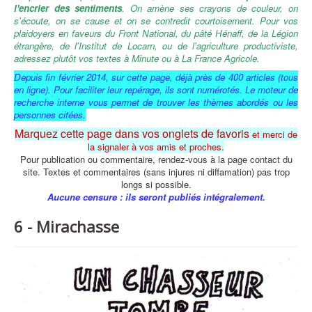
l'encrier des sentiments
. On amène ses crayons de couleur, on
s'écoute, o
n se cause et on se contredit courtoisement.
Pour vos
plaidoyers en faveurs du Front National, du pâté Hénaff, de la Légion
étrangère, de l'Institut de Locarn, ou de l'agriculture productiviste,
adressez plutôt vos textes à Minute ou à La France Agricole.
Depuis fin février 2014,
sur cette page,
déjà près de 400 articles (tous
en ligne).
Pour faciliter leur repérage, ils sont numérotés.
Le moteur de
recherche interne vous permet de trouver les thèmes abordés ou les
personnes citées.
Marquez cette page dans vos onglets de favoris
et merci de
la signaler à vos amis et proches.
Pour publication ou commentaire
,
rendez-vous à la page contact du
site.
Textes et commentaires (sans injures ni diffamation) pas trop
longs si possible.
Aucune censure : ils seront publiés intégralement.
6 - Mirachasse