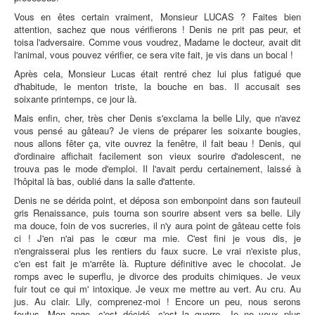
Vous en êtes certain vraiment, Monsieur LUCAS ? Faites bien
attention, sachez que nous vérifierons ! Denis ne prit pas peur, et
toisa l'adversaire. Comme vous voudrez, Madame le docteur, avait dit
l'animal, vous pouvez vérifier, ce sera vite fait, je vis dans un bocal !
Après cela, Monsieur Lucas était rentré chez lui plus fatigué que
d'habitude, le menton triste, la bouche en bas. Il accusait ses
soixante printemps, ce jour là.
Mais enfin, cher, très cher Denis s'exclama la belle Lily, que n'avez
vous pensé au gâteau? Je viens de préparer les soixante bougies,
nous allons fêter ça, vite ouvrez la fenêtre, il fait beau ! Denis, qui
d'ordinaire affichait facilement son vieux sourire d'adolescent, ne
trouva pas le mode d'emploi. Il l'avait perdu certainement, laissé à
l'hôpital là bas, oublié dans la salle d'attente.
Denis ne se dérida point, et déposa son embonpoint dans son fauteuil
gris Renaissance, puis tourna son sourire absent vers sa belle. Lily
ma douce, foin de vos sucreries, il n'y aura point de gâteau cette fois
ci ! J'en n'ai pas le cœur ma mie. C'est fini je vous dis, je
n'engraisserai plus les rentiers du faux sucre. Le vrai n'existe plus,
c'en est fait je m'arrête là. Rupture définitive avec le chocolat. Je
romps avec le superflu, je divorce des produits chimiques. Je veux
fuir tout ce qui m' intoxique. Je veux me mettre au vert. Au cru. Au
jus. Au clair. Lily, comprenez-moi ! Encore un peu, nous serons
foutus. Mon ange, c'est décidé, c'est la guerre. Je ne veux plus