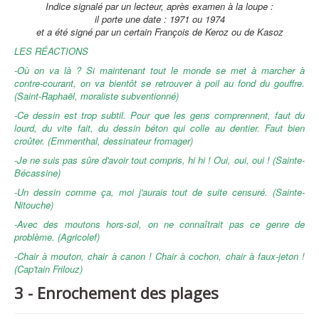
Indice signalé par un lecteur, après examen à la loupe :
il porte une date : 1971 ou 1974
et a été signé par un certain François de Keroz ou de Kasoz
LES RÉACTIONS
-Où on va là ? Si maintenant tout le monde se met à marcher à
contre-courant, on va bientôt se retrouver à poil au fond du gouffre.
(Saint-Raphaël, moraliste subventionné)
-Ce dessin est trop subtil. Pour que les gens comprennent, faut du
lourd, du vite fait, du dessin béton qui colle au dentier. Faut bien
croûter. (Emmenthal, dessinateur fromager)
-Je ne suis pas sûre d'avoir tout compris, hi hi ! Oui, oui, oui ! (Sainte-
Bécassine)
-Un dessin comme ça, moi j'aurais tout de suite censuré. (Sainte-
Nitouche)
-Avec des moutons hors-sol, on ne connaîtrait pas ce genre de
problème. (Agricolef)
-Chair à mouton, chair à canon ! Chair à cochon, chair à faux-jeton !
(Cap'tain Frilouz)
3 - Enrochement des plages