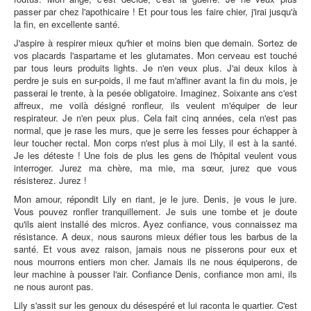
passer par chez l'apothicaire ! Et pour tous les faire chier, j'irai jusqu'à
la fin, en excellente santé.
J'aspire à respirer mieux qu'hier et moins bien que demain. Sortez de
vos placards l'aspartame et les glutamates. Mon cerveau est touché
par tous leurs produits lights. Je n'en veux plus. J'ai deux kilos à
perdre je suis en sur-poids, il me faut m'affiner avant la fin du mois, je
passerai le trente, à la pesée obligatoire. Imaginez. Soixante ans c'est
affreux, me voilà désigné ronfleur, ils veulent m'équiper de leur
respirateur. Je n'en peux plus. Cela fait cinq années, cela n'est pas
normal, que je rase les murs, que je serre les fesses pour échapper à
leur toucher rectal. Mon corps n'est plus à moi Lily, il est à la santé.
Je les déteste ! Une fois de plus les gens de l'hôpital veulent vous
interroger. Jurez ma chère, ma mie, ma sœur, jurez que vous
résisterez. Jurez !
Mon amour, répondit Lily en riant, je le jure. Denis, je vous le jure.
Vous pouvez ronfler tranquillement. Je suis une tombe et je doute
qu'ils aient installé des micros. Ayez confiance, vous connaissez ma
résistance. A deux, nous saurons mieux défier tous les barbus de la
santé. Et vous avez raison, jamais nous ne pisserons pour eux et
nous mourrons entiers mon cher. Jamais ils ne nous équiperons, de
leur machine à pousser l'air. Confiance Denis, confiance mon ami, ils
ne nous auront pas.
Lily s'assit sur les genoux du désespéré et lui raconta le quartier. C'est