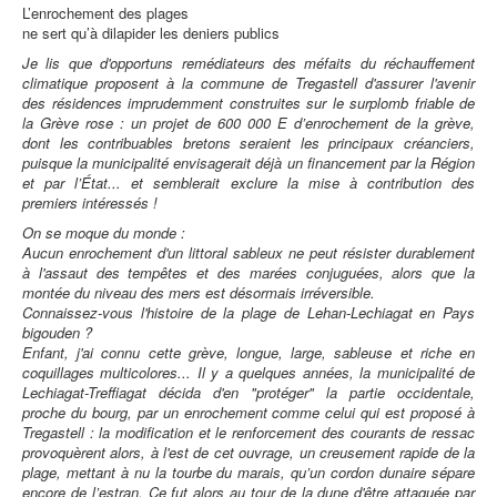
L’enrochement des plages
ne sert qu’à dilapider les deniers publics
Je lis que d'opportuns remédiateurs des méfaits du réchauffement
climatique proposent à la commune de Tregastell d'assurer l'avenir
des résidences imprudemment construites sur le surplomb friable de
la Grève rose : un projet de 600 000 E d’enrochement de la grève,
dont les contribuables bretons seraient les principaux créanciers,
puisque la municipalité envisagerait déjà un financement par la Région
et par l’État... et semblerait exclure la mise à contribution des
premiers intéressés !
On se moque du monde :
Aucun enrochement d'un littoral sableux ne peut résister durablement
à l'assaut des tempêtes et des marées conjuguées, alors que la
montée du niveau des mers est désormais irréversible.
Connaissez-vous l'histoire de la plage de Lehan-Lechiagat en Pays
bigouden ?
Enfant, j'ai connu cette grève, longue, large, sableuse et riche en
coquillages multicolores... Il y a quelques années, la municipalité de
Lechiagat-Treffiagat décida d'en "protéger" la partie occidentale,
proche du bourg, par un enrochement comme celui qui est proposé à
Tregastell : la modification et le renforcement des courants de ressac
provoquèrent alors, à l'est de cet ouvrage, un creusement rapide de la
plage, mettant à nu la tourbe du marais, qu’un cordon dunaire sépare
encore de l’estran. Ce fut alors au tour de la dune d'être attaquée par