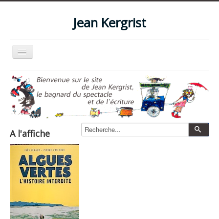
Jean Kergrist
Basculer
la
navigation
Accueil
Qui suis-je ?
Le blog
Livres
A l'affiche
Les spectacles
Les films et vidéos
La boutique
Photos
Zone pro