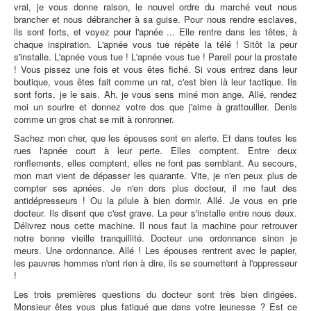
vrai, je vous donne raison, le nouvel ordre du marché veut nous
brancher et nous débrancher à sa guise. Pour nous rendre esclaves,
ils sont forts, et voyez pour l'apnée ... Elle rentre dans les têtes, à
chaque inspiration. L'apnée vous tue répète la télé ! Sitôt la peur
s'installe. L'apnée vous tue ! L'apnée vous tue ! Pareil pour la prostate
! Vous pissez une fois et vous êtes fiché. Si vous entrez dans leur
boutique, vous êtes fait comme un rat, c'est bien là leur tactique. Ils
sont forts, je le sais. Ah, je vous sens miné mon ange. Allé, rendez
moi un sourire et donnez votre dos que j'aime à grattouiller. Denis
comme un gros chat se mit à ronronner.
Sachez mon cher, que les épouses sont en alerte. Et dans toutes les
rues l'apnée court à leur perte. Elles comptent. Entre deux
ronflements, elles comptent, elles ne font pas semblant. Au secours,
mon mari vient de dépasser les quarante. Vite, je n'en peux plus de
compter ses apnées. Je n'en dors plus docteur, il me faut des
antidépresseurs ! Ou la pilule à bien dormir. Allé. Je vous en prie
docteur. Ils disent que c'est grave. La peur s'installe entre nous deux.
Délivrez nous cette machine. Il nous faut la machine pour retrouver
notre bonne vieille tranquillité. Docteur une ordonnance sinon je
meurs. Une ordonnance. Allé ! Les épouses rentrent avec le papier,
les pauvres hommes n'ont rien à dire, ils se soumettent à l'oppresseur
!
Les trois premières questions du docteur sont très bien dirigées.
Monsieur êtes vous plus fatigué que dans votre jeunesse ? Est ce