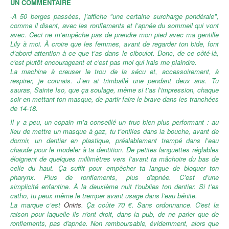
UN COMMENTAIRE
-À 50 berges passées, j’affiche "une certaine surcharge pondérale",
comme il disent, avec les ronflements et l’apnée du sommeil qui vont
avec. Ceci ne m’empêche pas de prendre mon pied avec ma gentille
Lily à moi. À croire que les femmes, avant de regarder ton bide, font
d’abord attention à ce que t’as dans le ciboulot. Donc, de ce côté-là,
c'est plutôt encourageant et c'est pas moi qui irais me plaindre.
La machine à creuser le trou de la sécu et, accessoirement, à
respirer, je connais. J’en ai trimballé une pendant deux ans. Tu
sauras, Sainte Iso, que ça soulage, même si t’as l’impression, chaque
soir en mettant ton masque, de partir faire le brave dans les tranchées
de 14-18.
Il y a peu, un copain m’a conseillé un truc bien plus performant : au
lieu de mettre un masque à gaz, tu t’enfiles dans la bouche, avant de
dormir, un dentier en plastique, préalablement trempé dans l’eau
chaude pour le modeler à ta dentition. De petites languettes réglables
éloignent de quelques millimètres vers l’avant ta mâchoire du bas de
celle du haut. Ça suffit pour empêcher ta langue de bloquer ton
pharynx. Plus de ronflements, plus d'apnée. C’est d’une
simplicité enfantine. À la deuxième nuit t'oublies ton dentier. Si t’es
catho, tu peux même le tremper avant usage dans l’eau bénite.
La marque c’est
Oniris
. Ça coûte 70 €. Sans ordonnance. C'est la
raison pour laquelle ils n'ont droit, dans la pub, de ne parler que de
ronflements, pas d'apnée. Non remboursable, évidemment, alors que