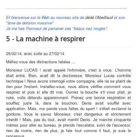
Et bienvenue sur le Web au nouveau site de
dédé l'Abeillaud
et son
"âme de dérision massive"
Je me fais l'honneur de parrainer ses "beaux nez rouges".
5 - La machine à respirer
25/02/14, avec suite au 27/02/14
Méfiez-vous des distractions fatales ...
Monsieur LUCAS ! avait appelé l'infirmière, c'est à vous. L'homme
était entré. Bien, avait dit la doctoresse, Monsieur Lucas contrôle
technique ! Nous avons interrogé votre compagne, elle ne se plaint de
rien pour l'instant. Installez-vous, nous allons vérifier comment vous
respirez et puis si elle dit vrai. Ouvrez la bouche s'il vous plait, je
note, voile détendu apparemment. Prenez une bonne respiration et
soufflez juste là, dans le bouchon. Denis avait soufflé avec
application. Mais, ma parole vous faites du sport ! s'était exclamé la
gordone. Vous le savez Monsieur, c'est dangereux et strictement
interdit ! Mais, pas du tout, avait mentit Denis. Je marche cinquante
mètres pour aller au bureau, je prends l'escalator, suivi de l'ascensor,
rien de moins, rien de plus, je fais tout comme il faut, je suis le
processus.