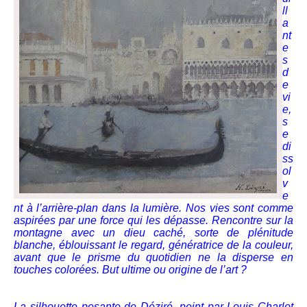
ll
a
nt
e
s
d
e
vi
e,
s
e
di
ss
ol
v
e
nt à l’arrière-plan dans la lumière. Nos vies sont comme
aspirées par une force qui les dépasse. Rencontre sur la
montagne avec un dieu caché, sorte de plénitude
blanche, éblouissant le regard, génératrice de la couleur,
avant que le prisme du quotidien ne la disperse en
touches colorées. But ultime ou origine de l’art ?
La silhouette pesante de Déziré, peint par Louis Charlot