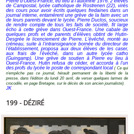
Pierre d'Ouest-France, eu lieu à l'automne 1976. 2 élèves
de Campostal, lycée catholique de Rostrenen (22), virés
des cours pour avoir écrits quelques fredaines dans un
journal interne, entamèrent une grève de la faim avec un
de leurs parents devant le lycée. Pierre Duclos, soucieux
de rendre compte de tous les faits de société, fit large
écho à cette grève dans Ouest-France. Une cabale de
quelques profs et de parents d'élèves obtint de Hutin-
Desgrée le licenciement de Pierre. L'évéché, monté au
créneau, suite à l'intransigeance bornée du directeur de
l'établissement, proposa aux deux élèves de les caser,
aux frais de l'évéché, dans un autre lycée catho
(Guingamp). Une grève de soutien à Pierre eu lieu à
Ouest-France. Hutin refusa de céder, et accorda à l'un
des profs du lycée le poste de correspondant local
( Ce qui
n'empêche pas ce journal, hérault permanent de la liberté de la
presse, dans l'édition du lundi 20 avril, de verser quelques larmes de
crocodile, en page Bretagne, sur le décès de son ancien journaliste).
JK
199 - DÉZIRÉ