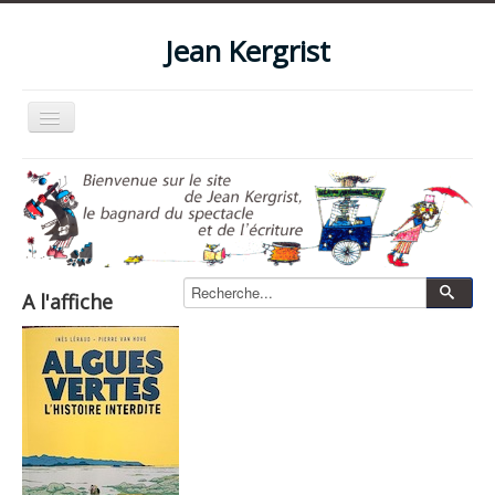
Jean Kergrist
Basculer
la
navigation
Accueil
Qui suis-je ?
Le blog
Livres
A l'affiche
Les spectacles
Les films et vidéos
La boutique
Photos
Zone pro