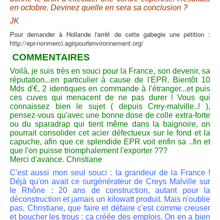
en octobre. Devinez quelle en sera sa conclusion ?
JK
Pour demander à Hollande l'arrêt de cette gabegie une pétition :
http://epr-nonmerci.agirpourlenvironnement.org/
COMMENTAIRES
Voilà, je suis très en souci pour la France, son devenir, sa
réputation...en particulier à cause de l'EPR. Bientôt 10
Mds d'€, 2 identiques en commande à l'étranger...et puis
ces cuves qui menacent de ne pas durer ! Vous qui
connaissez bien le sujet ( depuis Crey-malville..! ),
pensez-vous qu'avec une bonne dose de colle extra-forte
ou du sparadrap qui tient même dans la baignoire, on
pourrait consolider cet acier défectueux sur le fond et la
capuche, afin que ce splendide EPR voit enfin sa ..fin et
que l'on puisse triomphalement l'exporter ???
Merci d'avance.
Christiane
C'est aussi mon seul souci : la grandeur de la France !
Déjà qu'on avait ce surgénérateur de Creys Malville sur
le Rhône : 20 ans de construction, autant pour la
déconstruction et jamais un kilowatt produit. Mais n'oublie
pas, Christiane, que faire et défaire c'est comme creuser
et boucher les trous : ça créée des emplois. On en a bien