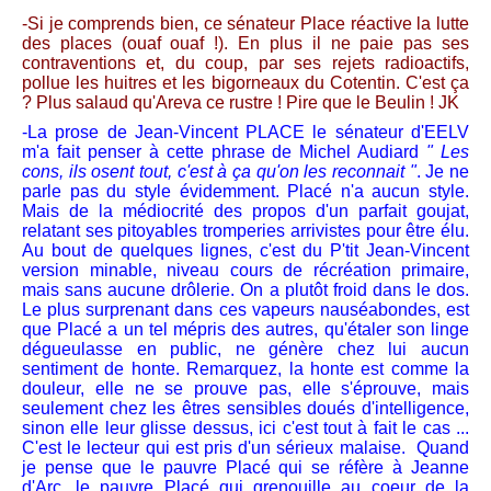
-Si je comprends bien, ce sénateur Place réactive la lutte
des places (ouaf ouaf !). En plus il ne paie pas ses
contraventions et, du coup, par ses rejets radioactifs,
pollue les huitres et les bigorneaux du Cotentin. C'est ça
? Plus salaud qu'Areva ce rustre ! Pire que le Beulin ! JK
-La prose de Jean-Vincent PLACE le sénateur d'EELV
m'a fait penser à cette phrase de Michel Audiard
" Les
cons, ils osent tout, c'est à ça qu'on les reconnait "
. Je ne
parle pas du style évidemment. Placé n'a aucun style.
Mais de la médiocrité des propos d'un parfait goujat,
relatant ses pitoyables tromperies arrivistes pour être élu.
Au bout de quelques lignes, c'est du P'tit Jean-Vincent
version minable, niveau cours de récréation primaire,
mais sans aucune drôlerie. On a plutôt froid dans le dos.
Le plus surprenant dans ces vapeurs nauséabondes, est
que Placé a un tel mépris des autres, qu'étaler son linge
dégueulasse en public, ne génère chez lui aucun
sentiment de honte. Remarquez, la honte est comme la
douleur, elle ne se prouve pas, elle s'éprouve, mais
seulement chez les êtres sensibles doués d'intelligence,
sinon elle leur glisse dessus, ici c'est tout à fait le cas ...
C'est le lecteur qui est pris d'un sérieux malaise. Quand
je pense que le pauvre Placé qui se réfère à Jeanne
d'Arc, le pauvre Placé qui grenouille au coeur de la