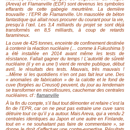
(Areva) et Flamanville (EDF) sont devenus les symboles
effarants de cette gabegie meurtrière.
La dernière
trouvaille : l’EPR de Flamanville. Un mausolée de béton
fantastique qui allait nous procurer du courant pour la vie,
presqu’à l’œil. Les 3,4 milliards du projet se sont déjà
transformés en 8,5 milliards, à coup de retards
faramineux.
La cuve de 425 tonnes, enceinte de confinement destinée
à contenir la réaction nucléaire (… comme à Fukushima !)
a été installée en 2014 avant même les tests de
résistance. Fallait gagner du temps ! L’autorité de sûreté
nucléaire (il y en a une !) vient de rendre publique, début
avril, le résultats des tests. Mauvais, très mauvais !
...Même si les quotidiens n’en ont pas fait leur une. Des
« anomalies de fabrication » de la calotte et le fond de
cuve (forgées au Creusot) peuvent, du jour au lendemain
se transformer en microfissures, cauchemar des centrales
nucléaires. cf :
flamanville
À la fin du compte, s’il faut tout démonter et refaire c’est la
fin de l’EPR, car on ne peut pas extraire une cuve sans
détruire tout ce qu’il y a autour. Mais Areva, qui a vendu 2
centrales identiques au Japon et une autre en Finlande,
tout en « ne souhaitant pas faire de commentaire », se
donne le droit d’effectuer une contre-expertise. Résultats