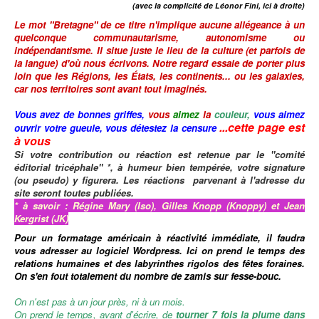
(avec la complicité de Léonor Fini, ici à droite)
Le mot
"Bretagne"
de ce titre n'implique aucune allégeance à un
quelconque communautarisme, autonomisme ou
indépendantisme.
Il situe juste le lieu de la culture (et parfois de
la langue) d'où nous écrivons.
Notre regard essaie de porter plus
loin que les Régions, les États, les continents... ou les galaxies,
car nos territoires sont avant tout imaginés.
Vous avez de bonnes griffes,
vous
aimez
la
couleur,
vous aimez
...cette page est
ouvrir votre gueule,
vous détestez la censure
à vous
Si votre contribution ou réaction est retenue par le "comité
éditorial tricéphale" *, à humeur bien tempérée, votre signature
(ou pseudo) y figurera. Les réactions parvenant à l'adresse du
site seront toutes publiées.
* à savoir : Régine Mary (Iso), Gilles Knopp (Knoppy) et Jean
Kergrist (JK)
Pour un formatage américain à réactivité immédiate, il faudra
vous adresser au logiciel Wordpress.
Ici on prend le temps des
relations humaines
et des labyrinthes rigolos des fêtes foraines.
On s'en fout totalement du nombre de zamis sur fesse-bouc.
On n'est pas à un jour près, ni à un mois.
On prend le temps, avant d'écrire, de
tourner 7 fois la plume dans