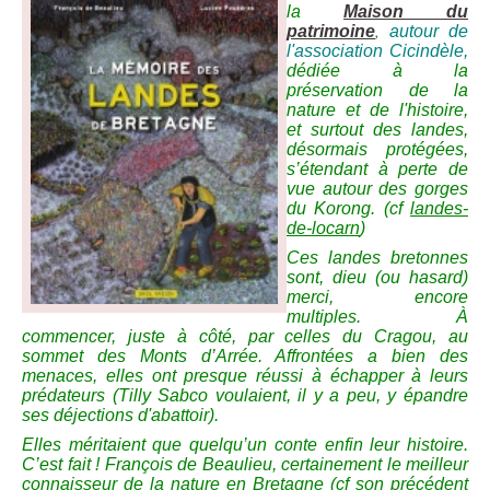
la
Maison du
,
patrimoine
autour de
l'association Cicindèle,
dédiée à la
préservation de la
nature et de
l'
histoire,
et surtout des landes,
désormais protégées,
s’étendant à perte de
vue autour des gorges
du Korong. (cf
landes-
de-locarn
)
Ces landes bretonnes
sont, dieu (ou hasard)
merci, encore
multiples. À
commencer, juste à côté, par celles du Cragou, au
sommet des Monts d’Arrée. Affrontées a bien des
menaces, elles ont presque réussi à échapper à leurs
prédateurs (Tilly Sabco voulaient, il y a peu, y épandre
ses déjections d'abattoir).
Elles méritaient que quelqu’un conte enfin leur histoire.
C’est fait ! François de Beaulieu, certainement le meilleur
connaisseur de la nature en Bretagne (cf son précédent