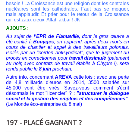
besoin ! La Croissance est une religion dont les centrales
nucléaires sont les cathédrales. Faut pas se moquer,
mais applaudir. Et prier pour le retour de la Croissance
qui est zaux cieux. Allah akbar ! JK
AJOUTS :
Au sujet de l
'EPR de Flamaville
, dont le gros œuvre a
été confié à
Bouyges
, on apprend, après deux morts en
cours de chantier et appel à des travailleurs polonais,
isolés par un "cordon antisyndical", que le jugement du
procès en correctionnel pour
travail dissimulé
(paiement
au noir, avec contrats de travail établis à Chypre !), sera
rendu public le
8 juin
prochain.
Autre info, concernant
AREVA
cette fois : avec une perte
de 4,8 milliards d'euros en 2014, 3500 salariés sur
45.000 vont être virés. Savez-vous comment s'écrit
désormais le mot "licencier" ? :
"structurer le dialogue
social et la gestion des emplois et des compétences"
.
(Le Monde éco-entreprise du 8 mai)
197 - PLACÉ GAGNANT ?