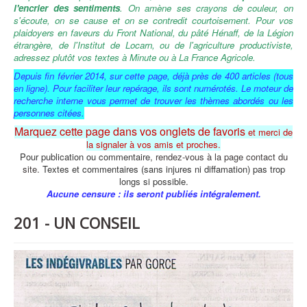
l'encrier des sentiments
. On amène ses crayons de couleur, on
s'écoute, o
n se cause et on se contredit courtoisement.
Pour vos
plaidoyers en faveurs du Front National, du pâté Hénaff, de la Légion
étrangère, de l'Institut de Locarn, ou de l'agriculture productiviste,
adressez plutôt vos textes à Minute ou à La France Agricole.
Depuis fin février 2014,
sur cette page,
déjà près de 400 articles (tous
en ligne).
Pour faciliter leur repérage, ils sont numérotés.
Le moteur de
recherche interne vous permet de trouver les thèmes abordés ou les
personnes citées.
Marquez cette page dans vos onglets de favoris
et merci de
la signaler à vos amis et proches.
Pour publication ou commentaire
,
rendez-vous à la page contact du
site.
Textes et commentaires (sans injures ni diffamation) pas trop
longs si possible.
Aucune censure : ils seront publiés intégralement.
201 - UN CONSEIL