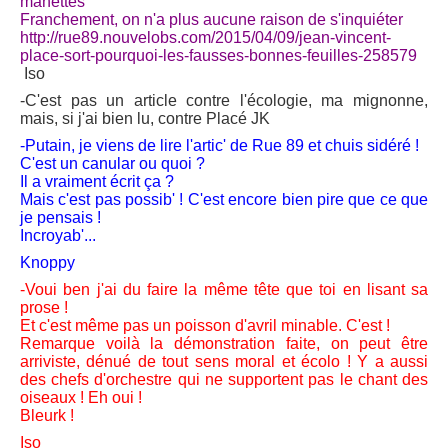
manettes
Franchement, on n'a plus aucune raison de s'inquiéter
http://rue89.nouvelobs.com/2015/04/09/jean-vincent-
place-sort-pourquoi-les-fausses-bonnes-feuilles-258579
Iso
-C'est pas un article contre l'écologie, ma mignonne,
mais, si j'ai bien lu, contre Placé JK
-Putain, je viens de lire l'artic' de Rue 89 et chuis sidéré !
C'est un canular ou quoi ?
Il a vraiment écrit ça ?
Mais c'est pas possib' ! C'est encore bien pire que ce que
je pensais !
Incroyab'...
Knoppy
-Voui ben j'ai du faire la même tête que toi en lisant sa
prose !
Et c'est même pas un poisson d'avril minable. C'est !
Remarque voilà la démonstration faite, on peut être
arriviste, dénué de tout sens moral et écolo ! Y a aussi
des chefs d'orchestre qui ne supportent pas le chant des
oiseaux ! Eh oui !
Bleurk !
Iso