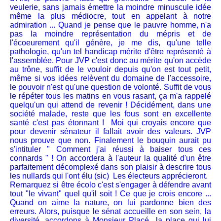
veulerie, sans jamais émettre la moindre minuscule idée
même la plus médiocre, tout en appelant à notre
admiration ... Quand je pense que le pauvre homme, n'a
pas la moindre représentation du mépris et de
l'écoeurement qu'il génère, je me dis, qu'une telle
pathologie, qu'un tel handicap mérite d'être représenté à
l'assemblée. Pour JVP c'est donc au mérite qu'on accède
au trône, suffit de le vouloir depuis qu'on est tout petit,
même si vos idées relèvent du domaine de l'accessoire,
le pouvoir n'est qu'une question de volonté. Suffit de vous
le répéter tous les matins en vous rasant, ça m'a rappelé
quelqu'un qui attend de revenir ! Décidément, dans une
société malade, reste que les fous sont en excellente
santé c'est pas étonnant ! Moi qui croyais encore que
pour devenir sénateur il fallait avoir des valeurs. JVP
nous prouve que non. Finalement le bouquin aurait pu
s'intituler " Comment j'ai réussi à baiser tous ces
connards " ! On accordera à l'auteur la qualité d'un être
parfaitement décomplexé dans son plaisir à descrire tous
les nullards qui l'ont élu (sic) Les électeurs apprécieront.
Remarquez si être écolo c'est s'engager à défendre avant
tout "le vivant" quel qu'il soit ! Ce que je crois encore ...
Quand on aime la nature, on lui pardonne bien des
erreurs. Alors, puisque le sénat accueille en son sein, la
diversité, accordons à Monsieur Placé la place qui lui