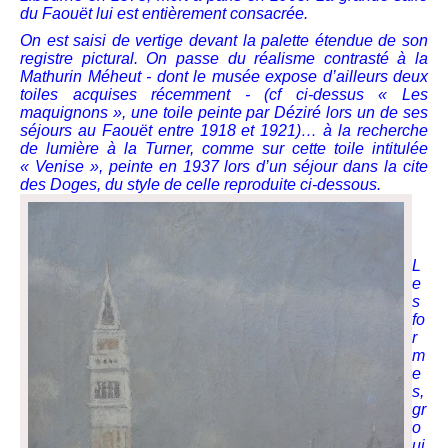
du Faouët lui est entièrement consacrée.
On est saisi de vertige devant la palette étendue de son
registre pictural. On passe du réalisme contrasté à la
Mathurin Méheut - dont le musée expose d’ailleurs deux
toiles acquises récemment - (cf ci-dessus « Les
maquignons », une toile peinte par Déziré lors un de ses
séjours au Faouët entre 1918 et 1921)… à la recherche
de lumière à la Turner, comme sur cette toile intitulée
« Venise », peinte en 1937 lors d’un séjour dans la cite
des Doges, du style de celle reproduite ci-dessous.
L
e
s
fo
r
m
e
s,
gr
o
ui