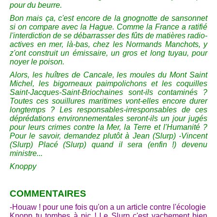
pour du beurre.
Bon mais ça, c'est encore de la gnognotte de sansonnet
si on compare avec la Hague. Comme la France a ratifié
l'interdiction de se débarrasser des fûts de matières radio-
actives en mer, là-bas, chez les Normands Manchots, y
z'ont construit un émissaire, un gros et long tuyau, pour
noyer le poison.
Alors, les huîtres de Cancale, les moules du Mont Saint
Michel, les bigorneaux paimpolichons et les coquilles
Saint-Jacques-Saint-Briochaines sont-ils contaminés ?
Toutes ces souillures maritimes vont-elles encore durer
longtemps ? Les responsables-irresponsables de ces
déprédations environnementales seront-ils un jour jugés
pour leurs crimes contre la Mer, la Terre et l'Humanité ?
Pour le savoir, demandez plutôt à Jean (Slurp) -Vincent
(Slurp) Placé (Slurp) quand il sera (enfin !) devenu
ministre...
Knoppy
COMMENTAIRES
-Houaw ! pour une fois qu'on a un article contre l'écologie
Knopp tu tombes à pic ! Le Slurp c'est vachement bien