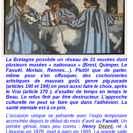
La Bretagne possède un réseau de 31 musées dont
plusieurs musées « nationaux » (Brest, Quimper, Le
Faouët, Morlaix, Rennes…). Plutôt que de parler,
même pour s’en offusquer, des cochonneries
artistiques de mauvais goût, genre pig-parade
(articles 190 et 194) on peut aussi faire le choix, après
le Vrai (article 170 ), d’exalter de temps en temps le
Beau. Le refus finit par être destructeur. L’approche
culturelle ne peut se faire que dans l’adhésion. La
santé mentale est à ce prix.
L’occasion unique se présente avec l’expo temporaire
accrochée depuis le début du mois d’avril au
Faouët.
Un
peintre génial, mais peu connu :
Henry
Déziré
,
né à
Libourne en 1878, mort à paris en 1965.
La grande salle