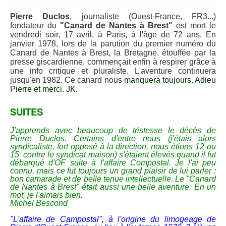
Pierre Duclos
, journaliste (Ouest-France, FR3...)
fondateur du
"Canard de Nantes à Brest"
est mort le
vendredi soir, 17 avril, à Paris, à l'âge de 72 ans. En
janvier 1978, lors de la parution du premier numéro du
Canard de Nantes à Brest, la Bretagne, étouffée par la
presse giscardienne, commençait enfin à respirer grâce à
une info critique et pluraliste. L'aventure continuera
jusqu'en 1982. Ce canard nous
manquera
toujours. Adieu
Pierre et merci. JK.
SUITES
J'apprends avec beaucoup de tristesse le décès de
Pierre Duclos. Certains d'entre nous (j'étais alors
syndicaliste, fort opposé à la direction, nous étions 12 ou
15 contre le syndicat maison) s'étaient élevés quand il fut
débarqué d'OF suite à l'affaire Compostal. Je l'ai peu
connu, mais ce fut toujours un grand plaisir de lui parler :
bon camarade et de belle tenue intellectuelle. Le "Canard
de Nantes à Brest" était aussi une belle aventure. En un
mot, je l'aimais bien.
Michel Bescond
"L'affaire de Campostal", à l'origine du limogeage de